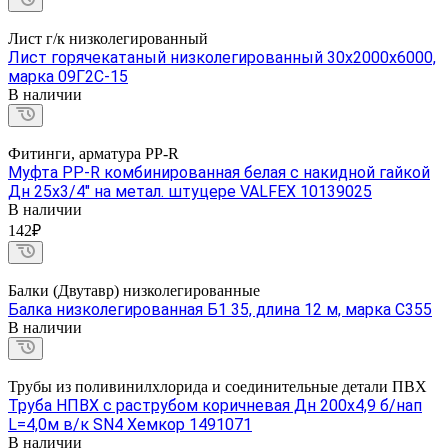
Лист г/к низколегированный
Лист горячекатаный низколегированный 30х2000х6000,
марка 09Г2С-15
В наличии
Фитинги, арматура PP-R
Муфта PP-R комбинированная белая с накидной гайкой
Дн 25х3/4" на метал. штуцере VALFEX 10139025
В наличии
142₽
Балки (Двутавр) низколегированные
Балка низколегированная Б1 35, длина 12 м, марка С355
В наличии
Трубы из поливинилхлорида и соединительные детали ПВХ
Труба НПВХ с раструбом коричневая Дн 200х4,9 б/нап
L=4,0м в/к SN4 Хемкор 1491071
В наличии