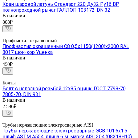
Кран шаровой латунь Стандарт 220 Ду32 Ру16 ВР
полнопроходной рычаг ГАЛЛОП 103172, DN 32
В наличии
808₽
Профнастил окрашенный
Профнастил окрашенный С8 0,5х1150(1200)х2000 RAL
8017 шок-кор Уценка
В наличии
450₽
Болты
Болт с неполной резьбой 12х85 оцинк. ГОСТ 7798-70,
7805-70, DIN 931
В наличии
2 596₽
Трубы нержавеющие электросварные AISI
Трубы нержавеющие электросварные ЭСВ 101.6х1.5
шлиф ASTM A554, длина 6 м, марка AISI 304 (08Х18Н10)