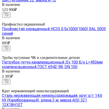
шестигранник 32, марка А-12
В наличии
123 990₽
Профнастил окрашенный
Профнастил окрашенный НС35 0,5х1000(1060) RAL 5005
синий
В наличии
695₽
Трубы чугунные ЧК и соединительные детали
Патрубок чугун канализационный Ду 100 б/н L=450мм
компенсационный ГОСТ 6942-98, DN 100
В наличии
2 305₽
Круг нержавеющий никельсодержащий
Сталь нержавеющая никельсодержащая, круг х/т 14.6
h9 (Калиброванный), длина 3 м, марка AISI 321
12Х18Н10Т