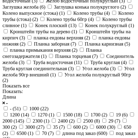
водосточный (
3
)
Желоб водосточный полукруглый (
3
)
Заглушка желоба (
6
)
Заглушка конька полукруглого (
2
)
Колено выпускное (стока) (
1
)
Колено трубы (
4
)
Колено
трубы (стока) (
2
)
Колено трубы 60гр (
4
)
Колено трубы
сливное (
1
)
Конек плоский (
13
)
Конек полукруглый (
1
)
Кронштейн трубы на дерево (
1
)
Кронштейн трубы на
кирпич (
3
)
планка ендовы верхняя (
2
)
планка ендовы
нижняя (
2
)
Планка заборная (
7
)
Планка карнизная (
5
)
планка примыкания верхняя (
2
)
Планка
снегозадержателя (
1
)
Планка торцевая (
7
)
Соединитель
желоба (
3
)
Труба водосточная (
11
)
Труба круглая (
4
)
Труба круглая соединительная (
3
)
Угол желоба (
3
)
Угол
желоба 90гр внешний (
1
)
Угол желоба полукруглый 90гр
(
2
)
Показать все
Показать:
Длина
- (
51
)
1000 (
22
)
1200 (
14
)
1270 (
1
)
1500 (
18
)
1700 (
2
)
19 (
6
)
2000 (
145
)
2300 (
1
)
2400 (
2
)
2500 (
8
)
29 (
7
)
300 (
2
)
3000 (
27
)
35 (
7
)
600 (
2
)
6000 (
30
)
650
(
2
)
6500 (
1
)
70 (
7
)
длина под заказ (
600
)
под заказ