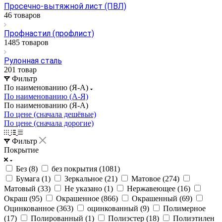
Просечно-вытяжной лист (ПВЛ)
46 товаров
Профнастил (профлист)
1485 товаров
Рулонная сталь
201 товар
Фильтр
По наименованию (Я-А)
По наименованию (А-Я)
По наименованию (Я-А)
По цене (сначала дешёвые)
По цене (сначала дорогие)
Фильтр
Покрытие
Без (
8
)
без покрытия (
1081
)
Бумага (
1
)
Зеркальное (
21
)
Матовое (
274
)
Матовый (
33
)
Не указано (
1
)
Нержавеющее (
16
)
Окраш (
95
)
Окрашенное (
866
)
Окрашенный (
69
)
Оцинкованное (
363
)
оцинкованный (
9
)
Полимерное
(
17
)
Полированный (
1
)
Полиэстер (
18
)
Полиэтилен