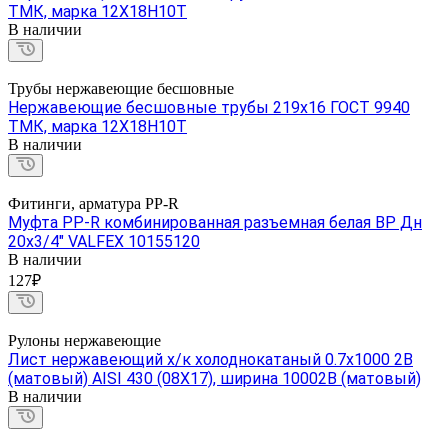
ТМК, марка 12Х18Н10Т
В наличии
Трубы нержавеющие бесшовные
Нержавеющие бесшовные трубы 219х16 ГОСТ 9940
ТМК, марка 12Х18Н10Т
В наличии
Фитинги, арматура PP-R
Муфта PP-R комбинированная разъемная белая ВР Дн
20х3/4" VALFEX 10155120
В наличии
127₽
Рулоны нержавеющие
Лист нержавеющий х/к холоднокатаный 0.7х1000 2B
(матовый) AISI 430 (08Х17), ширина 10002B (матовый)
В наличии