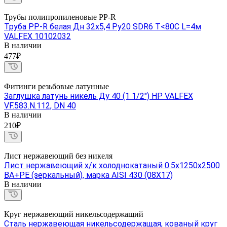
Трубы полипропиленовые PP-R
Труба PP-R белая Дн 32х5,4 Ру20 SDR6 Т<80С L=4м
VALFEX 10102032
В наличии
477₽
Фитинги резьбовые латунные
Заглушка латунь никель Ду 40 (1 1/2") НР VALFEX
VF.583.N.112, DN 40
В наличии
210₽
Лист нержавеющий без никеля
Лист нержавеющий х/к холоднокатаный 0.5х1250х2500
BA+PE (зеркальный), марка AISI 430 (08Х17)
В наличии
Круг нержавеющий никельсодержащий
Сталь нержавеющая никельсодержащая, кованый круг