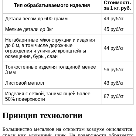
Стоимость
Тип обрабатываемого изделия
за 1 кг, руб.
Детали весом до 600 грамм
49 руб/кг
Мелкие детали до 3кг
45 руб/кг
Негабаритные м/конструкции и изделия
до 6 м, в том числе дорожные
44 руб/кг
ограждения и уличные кронштейны
освещения, буры, сваи
Тонкостенные изделия толщиной менее
56 руб/кг
3 мм
Листовой металл
43 руб/кг
Изделия с сеткой, занимающей более
87 руб/кг
50% поверхности
Принцип технологии
Большинство металлов на открытом воздухе окисляются,
среди них алюминий, цинк. На поверхности образуется