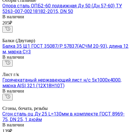
Опоры стальные
Опора сталь ОПБ2-60 подвижная Ду 50 (Дн 57-60) ТУ
5263-007-00218182-2015, DN 50
В наличии
205₽
Балки (Двутавр)
Балка 35 Ш1 ГОСТ 35087/Р 57837(АСЧМ 20-93), длина 12
м, марка Ст3
В наличии
Лист г/к
Горячекатаный нержавеющий лист н/с 5х1000х4000,
марка AISI 321 (12Х18Н10Т)
В наличии
Сгоны, бочата, резьбы
Сгон сталь оц Ду 25 L=130мм в комплекте ГОСТ 8969-
75, DN 25, 1 дюйм
В наличии
139₽